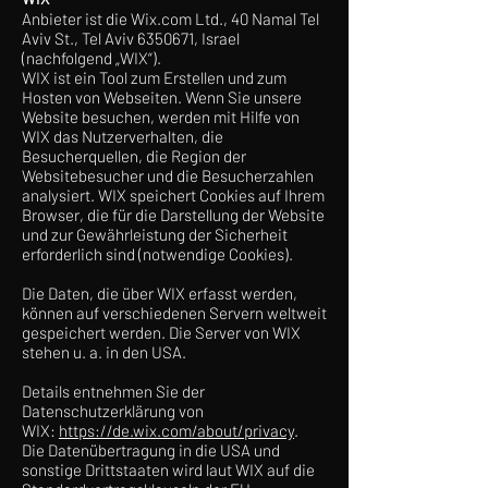
Anbieter ist die Wix.com Ltd., 40 Namal Tel
Aviv St., Tel Aviv
6350671
, Israel
(nachfolgend „WIX“).
WIX ist ein Tool zum Erstellen und zum
Hosten von Webseiten. Wenn Sie unsere
Website besuchen, werden mit Hilfe von
WIX das Nutzerverhalten, die
Besucherquellen, die Region der
Websitebesucher und die Besucherzahlen
analysiert. WIX speichert Cookies auf Ihrem
Browser, die für die Darstellung der Website
und zur Gewährleistung der Sicherheit
erforderlich sind (notwendige Cookies).
Die Daten, die über WIX erfasst werden,
können auf verschiedenen Servern weltweit
gespeichert werden. Die Server von WIX
stehen u. a. in den USA.
Details entnehmen Sie der
Datenschutzerklärung von
WIX:
https://de.wix.com/about/privacy
.
Die Datenübertragung in die USA und
sonstige Drittstaaten wird laut WIX auf die