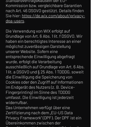
Standardvertragsklauseln der EU-
Kommission bzw. vergleichbare Garantien
nach Art. 46 DSGVO gestützt. Details finden
Sie hier:
https://de.wix.com/about/privacy-
dpa-users
.
Die Verwendung von WIX erfolgt auf
Grundlage von Art. 6 Abs. 1 lit. f DSGVO. Wir
haben ein berechtigtes Interesse an einer
möglichst zuverlässigen Darstellung
unserer Website. Sofern eine
entsprechende Einwilligung abgefragt
wurde, erfolgt die Verarbeitung
ausschließlich auf Grundlage von Art. 6 Abs.
1 lit. a DSGVO und § 25 Abs. 1 TDDDG, soweit
die Einwilligung die Speicherung von
Cookies oder den Zugriff auf Informationen
im Endgerät des Nutzers (z. B. Device-
Fingerprinting) im Sinne des TDDDG
umfasst. Die Einwilligung ist jederzeit
widerrufbar.
Das Unternehmen verfügt über eine
Zertifizierung nach dem „EU-US Data
Privacy Framework“ (DPF). Der DPF ist ein
Übereinkommen zwischen der