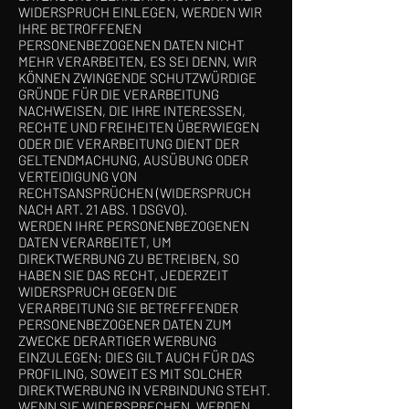
WIDERSPRUCH EINLEGEN, WERDEN WIR
IHRE BETROFFENEN
PERSONENBEZOGENEN DATEN NICHT
MEHR VERARBEITEN, ES SEI DENN, WIR
KÖNNEN ZWINGENDE SCHUTZWÜRDIGE
GRÜNDE FÜR DIE VERARBEITUNG
NACHWEISEN, DIE IHRE INTERESSEN,
RECHTE UND FREIHEITEN ÜBERWIEGEN
ODER DIE VERARBEITUNG DIENT DER
GELTENDMACHUNG, AUSÜBUNG ODER
VERTEIDIGUNG VON
RECHTSANSPRÜCHEN (WIDERSPRUCH
NACH ART. 21 ABS. 1 DSGVO).
WERDEN IHRE PERSONENBEZOGENEN
DATEN VERARBEITET, UM
DIREKTWERBUNG ZU BETREIBEN, SO
HABEN SIE DAS RECHT, JEDERZEIT
WIDERSPRUCH GEGEN DIE
VERARBEITUNG SIE BETREFFENDER
PERSONENBEZOGENER DATEN ZUM
ZWECKE DERARTIGER WERBUNG
EINZULEGEN; DIES GILT AUCH FÜR DAS
PROFILING, SOWEIT ES MIT SOLCHER
DIREKTWERBUNG IN VERBINDUNG STEHT.
WENN SIE WIDERSPRECHEN, WERDEN