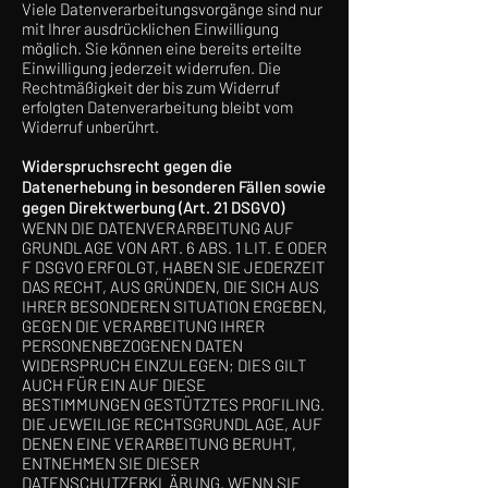
Viele Datenverarbeitungsvorgänge sind nur
mit Ihrer ausdrücklichen Einwilligung
möglich. Sie können eine bereits erteilte
Einwilligung jederzeit widerrufen. Die
Rechtmäßigkeit der bis zum Widerruf
erfolgten Datenverarbeitung bleibt vom
Widerruf unberührt.
Widerspruchsrecht gegen die
Datenerhebung in besonderen Fällen sowie
gegen Direktwerbung (Art. 21 DSGVO)
WENN DIE DATENVERARBEITUNG AUF
GRUNDLAGE VON ART. 6 ABS. 1 LIT. E ODER
F DSGVO ERFOLGT, HABEN SIE JEDERZEIT
DAS RECHT, AUS GRÜNDEN, DIE SICH AUS
IHRER BESONDEREN SITUATION ERGEBEN,
GEGEN DIE VERARBEITUNG IHRER
PERSONENBEZOGENEN DATEN
WIDERSPRUCH EINZULEGEN; DIES GILT
AUCH FÜR EIN AUF DIESE
BESTIMMUNGEN GESTÜTZTES PROFILING.
DIE JEWEILIGE RECHTSGRUNDLAGE, AUF
DENEN EINE VERARBEITUNG BERUHT,
ENTNEHMEN SIE DIESER
DATENSCHUTZERKLÄRUNG. WENN SIE