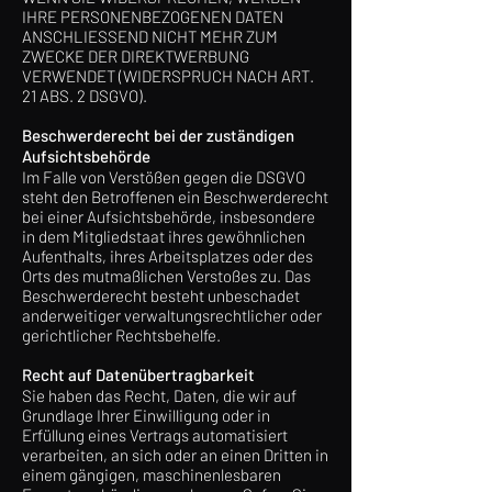
IHRE PERSONENBEZOGENEN DATEN
ANSCHLIESSEND NICHT MEHR ZUM
ZWECKE DER DIREKTWERBUNG
VERWENDET (WIDERSPRUCH NACH ART.
21 ABS. 2 DSGVO).
Beschwerde­recht bei der zuständigen
Aufsichts­behörde
Im Falle von Verstößen gegen die DSGVO
steht den Betroffenen ein Beschwerderecht
bei einer Aufsichtsbehörde, insbesondere
in dem Mitgliedstaat ihres gewöhnlichen
Aufenthalts, ihres Arbeitsplatzes oder des
Orts des mutmaßlichen Verstoßes zu. Das
Beschwerderecht besteht unbeschadet
anderweitiger verwaltungsrechtlicher oder
gerichtlicher Rechtsbehelfe.
Recht auf Daten­übertrag­barkeit
Sie haben das Recht, Daten, die wir auf
Grundlage Ihrer Einwilligung oder in
Erfüllung eines Vertrags automatisiert
verarbeiten, an sich oder an einen Dritten in
einem gängigen, maschinenlesbaren