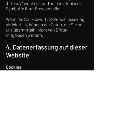
„https://“ wechselt und an dem Schloss-
Symbol in Ihrer Browserzeile.
Wenn die SSL- bzw. TLS-Verschlüsselung
aktiviert ist, können die Daten, die Sie an
uns übermitteln, nicht von Dritten
mitgelesen werden.
4. Datenerfassung auf dieser
Website
Cookies
Unsere Internetseiten verwenden so
genannte „Cookies“. Cookies sind kleine
Datenpakete und richten auf Ihrem
Endgerät keinen Schaden an. Sie werden
entweder vorübergehend für die Dauer
einer Sitzung (Session-Cookies) oder
dauerhaft (permanente Cookies) auf Ihrem
Endgerät gespeichert. Session-Cookies
werden nach Ende Ihres Besuchs
automatisch gelöscht. Permanente Cookies
bleiben auf Ihrem Endgerät gespeichert, bis
Sie diese selbst löschen oder eine