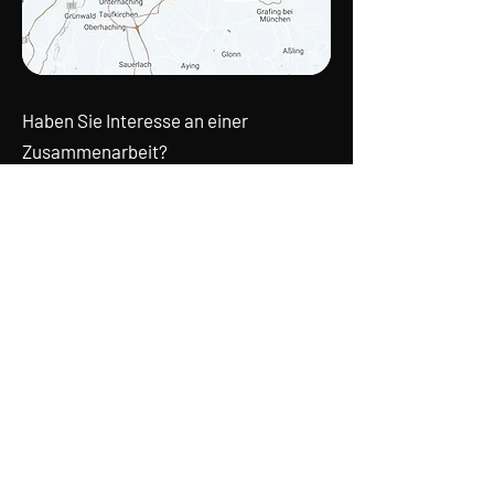
Haben Sie Interesse an einer
Zusammenarbeit?
Fragen Sie ganz einfach an...
Wir sind gespannt auf Ihr Projekt.
VISCONS² MESSEDESIGN
Geltinger Str.
18 . 85570
Markt Schwaben
Tel.
+49 8121 43 70 64
Mail:
messedesign@viscons.de
Kontaktformular