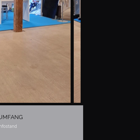
UMFANG
Infostand