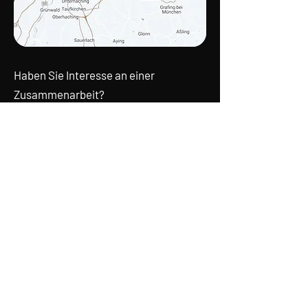
Haben Sie Interesse an einer
Zusammenarbeit?
Fragen Sie ganz einfach an...
Wir sind gespannt auf Ihr Projekt.
VISCONS² MESSEDESIGN
Geltinger Str.
18 . 85570
Markt Schwaben
Tel.
+49 8121 43 70 64
Mail:
messedesign@viscons.de
Kontaktformular