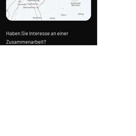
Haben Sie Interesse an einer
Zusammenarbeit?
Fragen Sie ganz einfach an...
Wir sind gespannt auf Ihr Projekt.
VISCONS² MESSEDESIGN
Geltinger Str.
18 . 85570
Markt Schwaben
Tel.
+49 8121 43 70 64
Mail:
messedesign@viscons.de
Kontaktformular